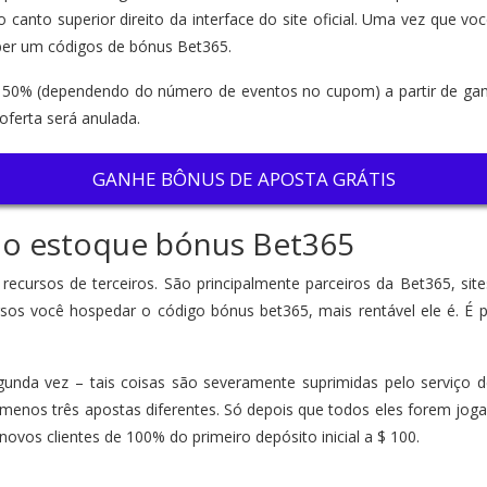
no canto superior direito da interface do site oficial. Uma vez que v
eber um códigos de bónus Bet365.
50% (dependendo do número de eventos no cupom) a partir de ganh
oferta será anulada.
GANHE BÔNUS DE APOSTA GRÁTIS
do estoque bónus Bet365
ursos de terceiros. São principalmente parceiros da Bet365, sites
sos você hospedar o código bónus bet365, mais rentável ele é. É 
gunda vez – tais coisas são severamente suprimidas pelo serviço 
 menos três apostas diferentes. Só depois que todos eles forem joga
ovos clientes de 100% do primeiro depósito inicial a $ 100.