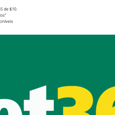
5 de $10.
ços”
oníveis