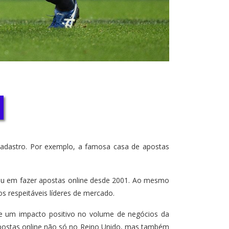
o cadastro. Por exemplo, a famosa casa de apostas
izou em fazer apostas online desde 2001. Ao mesmo
s respeitáveis líderes de mercado.
ve um impacto positivo no volume de negócios da
 apostas online não só no Reino Unido, mas também