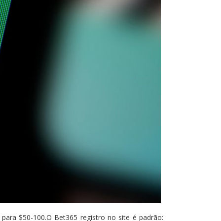
a para $50-100.O
Bet365 registro
no site é padrão: