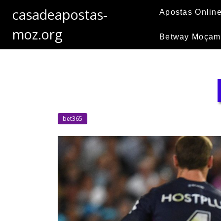
S
casadeapostas-
Apostas Onlin
k
i
moz.org
Betway Moçam
p
t
o
c
o
n
t
bet365
e
n
t