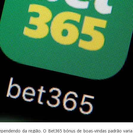
 dependendo da região. O Bet365 bónus de boas-vindas padrão vari