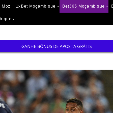
e Moz
1xBet Moçambique
Bet365 Moçambique
bique
GANHE BÔNUS DE APOSTA GRÁTIS