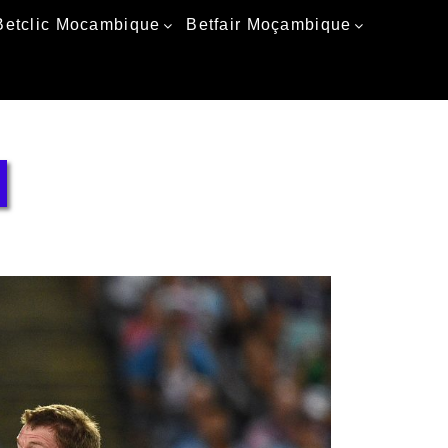
Betclic Mocambique
Betfair Moçambique