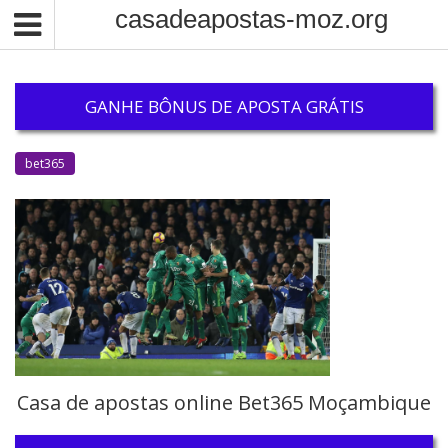
S
casadeapostas-moz.org
k
i
p
GANHE BÔNUS DE APOSTA GRÁTIS
t
o
c
bet365
o
n
t
e
n
t
Casa de apostas online Bet365 Moçambique