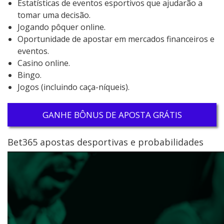
Estatísticas de eventos esportivos que ajudarão a
tomar uma decisão.
Jogando pôquer online.
Oportunidade de apostar em mercados financeiros e
eventos.
Casino online.
Bingo.
Jogos (incluindo caça-níqueis).
GANHE BÔNUS DE APOSTA GRÁTIS
Bet365 apostas desportivas e probabilidades