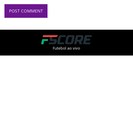
Futebol ao vivo