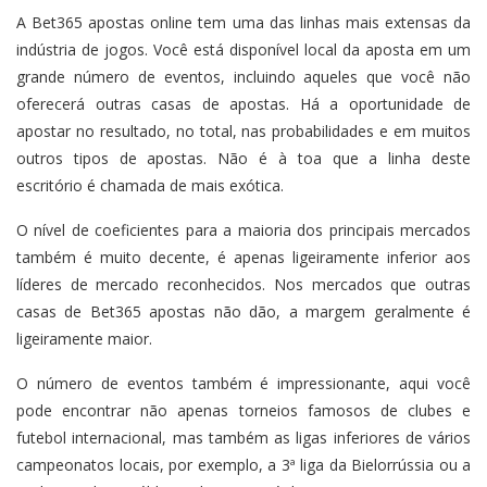
A Bet365 apostas online tem uma das linhas mais extensas da
indústria de jogos. Você está disponível local da aposta em um
grande número de eventos, incluindo aqueles que você não
oferecerá outras casas de apostas. Há a oportunidade de
apostar no resultado, no total, nas probabilidades e em muitos
outros tipos de apostas. Não é à toa que a linha deste
escritório é chamada de mais exótica.
O nível de coeficientes para a maioria dos principais mercados
também é muito decente, é apenas ligeiramente inferior aos
líderes de mercado reconhecidos. Nos mercados que outras
casas de Bet365 apostas não dão, a margem geralmente é
ligeiramente maior.
O número de eventos também é impressionante, aqui você
pode encontrar não apenas torneios famosos de clubes e
futebol internacional, mas também as ligas inferiores de vários
campeonatos locais, por exemplo, a 3ª liga da Bielorrússia ou a