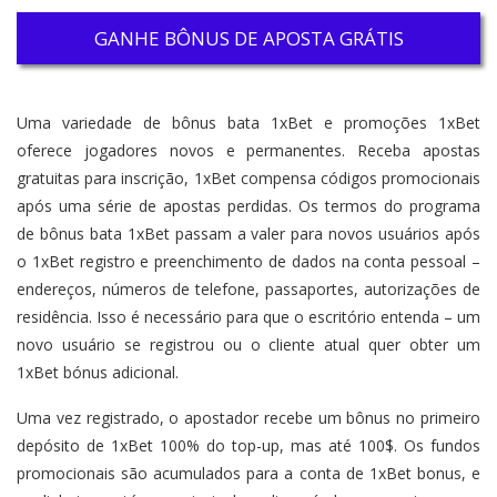
GANHE BÔNUS DE APOSTA GRÁTIS
Uma variedade de bônus bata 1xBet e promoções 1xBet
oferece jogadores novos e permanentes. Receba apostas
gratuitas para inscrição, 1xBet compensa códigos promocionais
após uma série de apostas perdidas. Os termos do programa
de bônus bata 1xBet passam a valer para novos usuários após
o
1xBet registro
e preenchimento de dados na conta pessoal –
endereços, números de telefone, passaportes, autorizações de
residência. Isso é necessário para que o escritório entenda – um
novo usuário se registrou ou o cliente atual quer obter um
1xBet bónus adicional.
Uma vez registrado, o apostador recebe um bônus no primeiro
depósito de 1xBet 100% do top-up, mas até 100$. Os fundos
promocionais são acumulados para a conta de 1xBet bonus, e