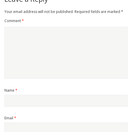
Your email address will not be published.
Required fields are marked
*
Comment
*
Name
*
Email
*