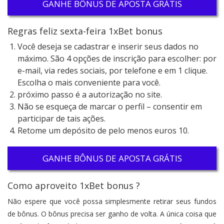
GANHE BÔNUS DE APOSTA GRÁTIS
Regras feliz sexta-feira 1xBet bonus
Você deseja se cadastrar e inserir seus dados no
máximo. São 4 opções de inscrição para escolher: por
e-mail, via redes sociais, por telefone e em 1 clique.
Escolha o mais conveniente para você.
próximo passo é a autorização no site.
Não se esqueça de marcar o perfil – consentir em
participar de tais ações.
Retome um depósito de pelo menos euros 10.
GANHE BÔNUS DE APOSTA GRÁTIS
Como aproveito 1xBet bonus ?
Não espere que você possa simplesmente retirar seus fundos
de bônus. O bônus precisa ser ganho de volta. A única coisa que