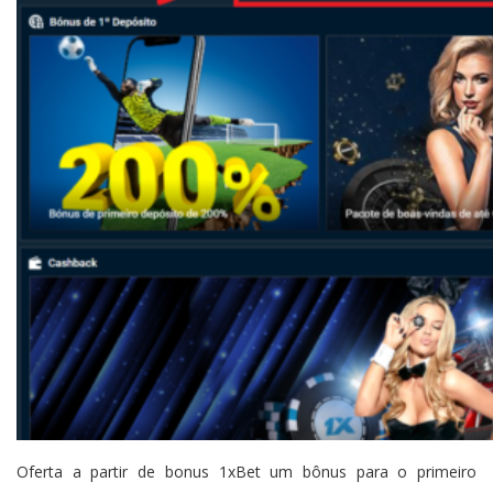
Oferta a partir de bonus 1xBet um bônus para o primeiro