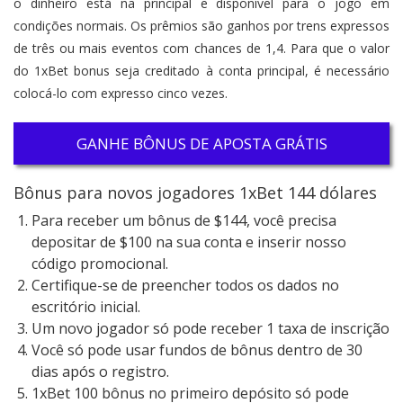
o dinheiro está na principal e disponível para o jogo em
condições normais. Os prêmios são ganhos por trens expressos
de três ou mais eventos com chances de 1,4. Para que o valor
do 1xBet bonus seja creditado à conta principal, é necessário
colocá-lo com expresso cinco vezes.
GANHE BÔNUS DE APOSTA GRÁTIS
Bônus para novos jogadores 1xBet 144 dólares
Para receber um bônus de $144, você precisa
depositar de $100 na sua conta e inserir nosso
código promocional.
Certifique-se de preencher todos os dados no
escritório inicial.
Um novo jogador só pode receber 1 taxa de inscrição
Você só pode usar fundos de bônus dentro de 30
dias após o registro.
1xBet 100 bônus no primeiro depósito só pode